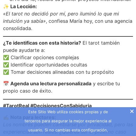
✨ La Lección:
«El tarot no decidió por mí, pero iluminó lo que mi
intuición ya sabía»
, confiesa María hoy, con una agencia
consolidada.
¿Te identificas con esta historia?
El tarot también
puede ayudarte a:
✅ Clarificar opciones complejas
✅ Identificar oportunidades ocultas
✅ Tomar decisiones alineadas con tu propósito
📅 Agenda una lectura personalizada
y escribe tu
propio caso de éxito.
#TarotReal #DecisionesConSabiduria
Este Sitio Web utiliza cookies propias y de
✍️ Nota para lectores:
terceros para asegurar la mejor experiencia al
Los nombres pueden cambiarse por privacidad, pero las
usuario. Si no cambias esta configuración,
experiencias son reales. ¿Quieres ser el próximo caso