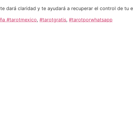
 dará claridad y te ayudará a recuperar el control de tu e
aña #tarotmexico
,
#tarotgratis
,
#tarotporwhatsapp